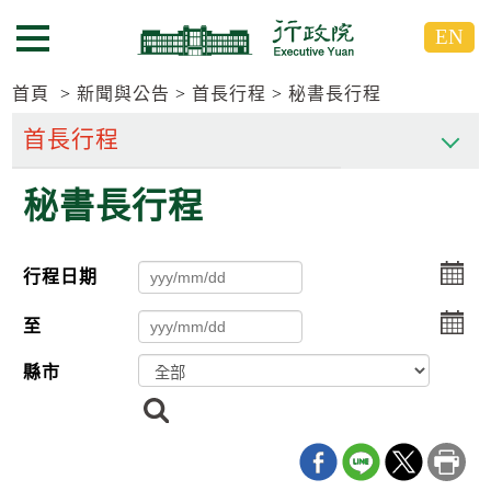
跳
跳
EN
到
到
選單按鈕
主
主
要
要
首頁
新聞與公告
首長行程
秘書長行程
內
內
容
容
區
區
秘書長行程
塊
塊
G
o
T
選
行程日期
o
擇
C
選
e
至
n
擇
t
縣市
e
r
搜
b
尋
l
o
c