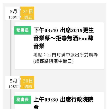
k
5月
31日
108年
週五
下午03:40 出席2019更生
音樂祭～拒毒無酒Fun肆
音樂
地點：西門町漢中派出所前廣場
(成都路與漢中街口)
5月
30日
108年
週四
上午09:30 出席行政院院
會