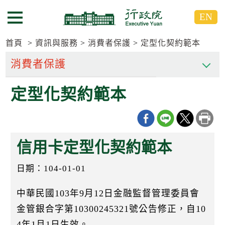
跳
跳
EN
到
到
選單按鈕
主
主
要
要
首頁
資訊與服務
消費者保護
定型化契約範本
內
內
容
容
區
區
定型化契約範本
塊
塊
G
o
T
o
C
信用卡定型化契約範本
e
n
t
日期：104-01-01
e
r
b
中華民國103年9月12日金融監督管理委員會
l
金管銀合字第10300245321號公告修正，自10
o
c
4年1月1日生效。