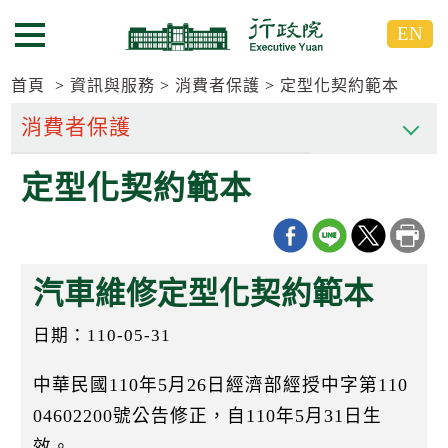
跳
跳
EN
到
到
選單按鈕
主
主
要
要
首頁
資訊與服務
消費者保護
定型化契約範本
內
內
容
容
區
區
定型化契約範本
塊
塊
G
o
T
o
C
汽車維修定型化契約範本
e
n
t
日期：110-05-31
e
r
b
中華民國110年5月26日經濟部經授中字第110
l
04602200號公告修正，自110年5月31日生
o
c
效。