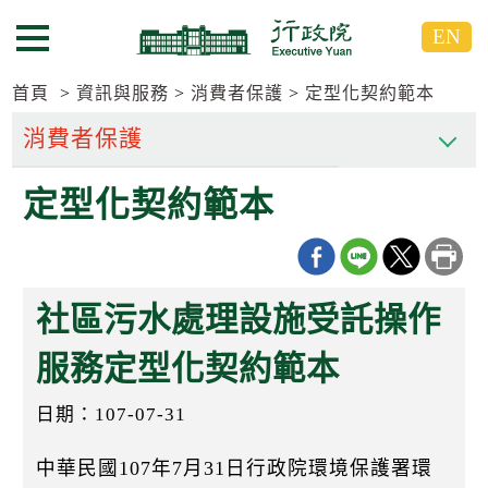
跳
跳
EN
到
到
選單按鈕
主
主
要
要
首頁
資訊與服務
消費者保護
定型化契約範本
內
內
容
容
區
區
定型化契約範本
塊
塊
G
o
T
o
C
社區污水處理設施受託操作
e
n
t
服務定型化契約範本
e
r
日期：107-07-31
b
l
o
中華民國107年7月31日行政院環境保護署環
c