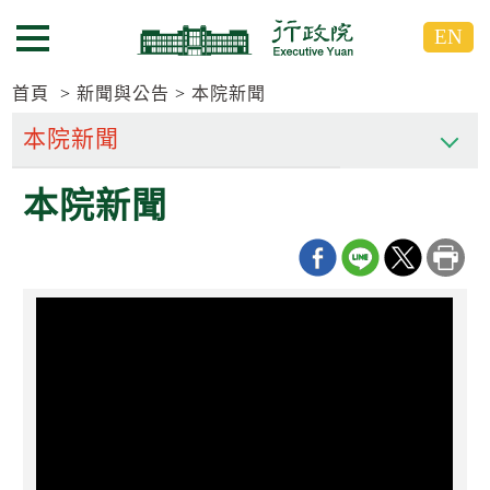
跳
跳
EN
到
到
選單按鈕
主
主
要
要
首頁
新聞與公告
本院新聞
內
內
容
容
區
區
本院新聞
塊
塊
G
o
T
o
C
e
n
t
e
r
b
l
o
c