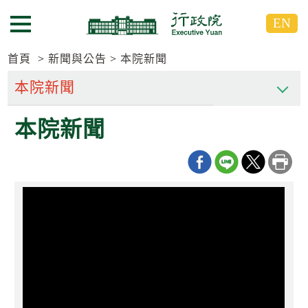
跳
跳
EN
到
到
選單按鈕
主
主
要
要
首頁
新聞與公告
本院新聞
內
內
容
容
區
區
本院新聞
塊
塊
G
o
T
o
C
e
n
t
e
r
b
l
o
c