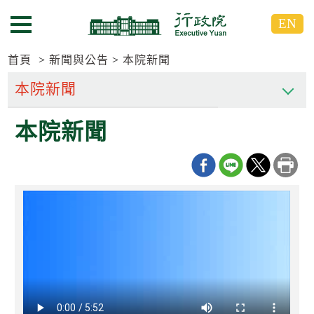
跳
跳
EN
到
到
選單按鈕
主
主
要
要
首頁
新聞與公告
本院新聞
內
內
容
容
區
區
本院新聞
塊
塊
G
o
T
o
C
e
n
t
e
r
b
l
o
c