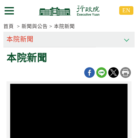
跳
跳
EN
到
到
選單按鈕
主
主
要
要
首頁
新聞與公告
本院新聞
內
內
容
容
區
區
本院新聞
塊
塊
G
o
T
o
C
e
n
t
e
r
b
l
o
c