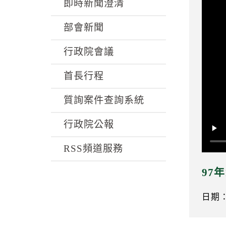
k
即時新聞澄清
部會新聞
行政院會議
首長行程
質詢案件查詢系統
行政院公報
RSS頻道服務
97
日期：0