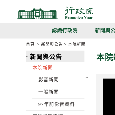
跳
跳
到
到
主
主
要
要
內
內
認識行政院
新聞與
容
容
區
區
首頁
新聞與公告
本院新聞
塊
塊
G
本院
:::
新聞與公告
o
T
o
本院新聞
C
e
:::
n
影音新聞
t
e
一般新聞
r
b
l
97年前影音資料
o
c