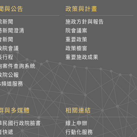
聞與公告
政策與計畫
院新聞
施政方針與報告
時新聞澄清
院會議案
會新聞
重要政策
政院會議
政策櫥窗
長行程
重要施政成果
詢案件查詢系統
政院公報
SS頻道服務
群與多媒體
相關連結
華民國行政院臉書
線上申辦
音快遞
行動化服務