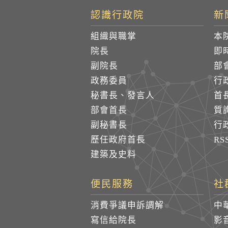
認識行政院
新
組織與職掌
本
院長
即
副院長
部
政務委員
行
秘書長、發言人
首
部會首長
質
副秘書長
行
歷任政府首長
R
建築及史料
便民服務
社
消費爭議申訴調解
中
寫信給院長
影