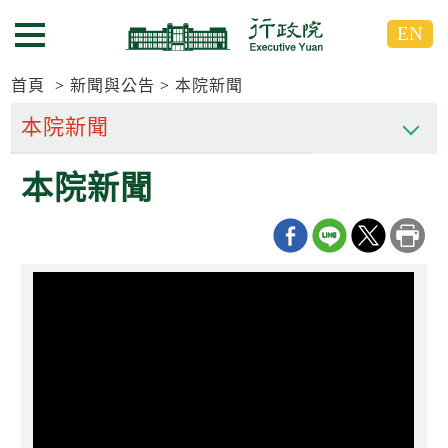
跳
跳
EN
到
到
選單按鈕
主
主
要
要
首頁
新聞與公告
本院新聞
內
內
容
容
區
區
本院新聞
塊
塊
G
o
T
o
C
e
n
t
e
r
b
l
o
c