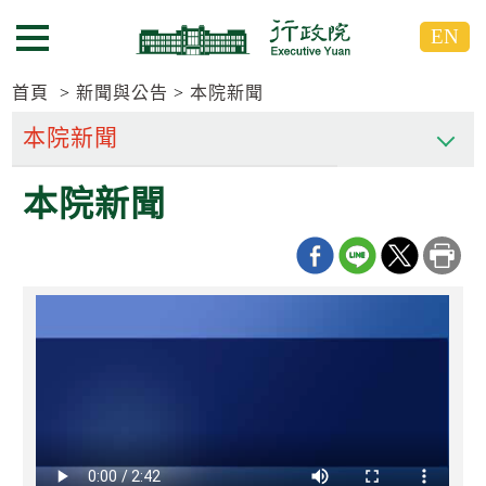
跳
跳
EN
到
到
選單按鈕
主
主
要
要
首頁
新聞與公告
本院新聞
內
內
容
容
區
區
本院新聞
塊
塊
G
o
T
o
C
e
n
t
e
r
b
l
o
c