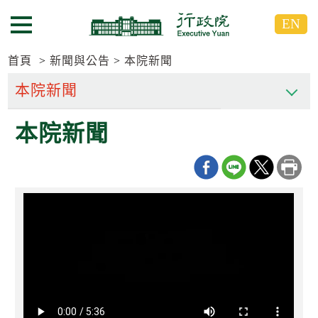
跳
跳
EN
到
到
選單按鈕
主
主
要
要
首頁
新聞與公告
本院新聞
內
內
容
容
區
區
本院新聞
塊
塊
G
o
T
o
C
e
n
t
e
r
b
l
o
c