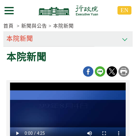
跳
跳
EN
到
到
選單按鈕
主
主
要
要
首頁
新聞與公告
本院新聞
內
內
容
容
區
區
本院新聞
塊
塊
G
o
T
o
C
e
n
t
e
r
b
l
o
c