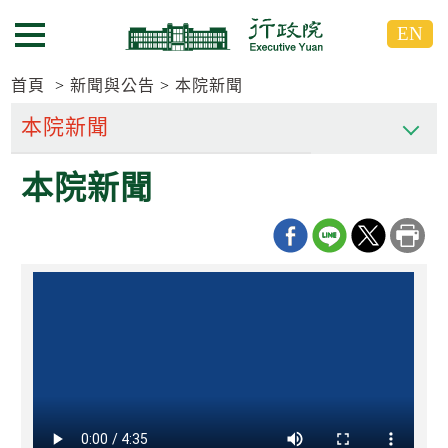
跳
跳
EN
到
到
選單按鈕
主
主
要
要
首頁
新聞與公告
本院新聞
內
內
容
容
區
區
本院新聞
塊
塊
G
o
T
o
C
e
n
t
e
r
b
l
o
c