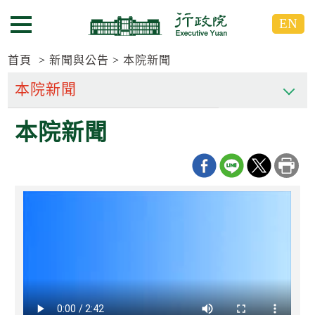
跳
跳
EN
到
到
選單按鈕
主
主
要
要
首頁
新聞與公告
本院新聞
內
內
容
容
區
區
本院新聞
塊
塊
G
o
T
o
C
e
n
t
e
r
b
l
o
c