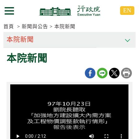
跳
跳
EN
到
到
選單按鈕
主
主
要
要
首頁
新聞與公告
本院新聞
內
內
容
容
區
區
本院新聞
塊
塊
G
o
T
o
C
e
n
t
e
r
b
l
o
c