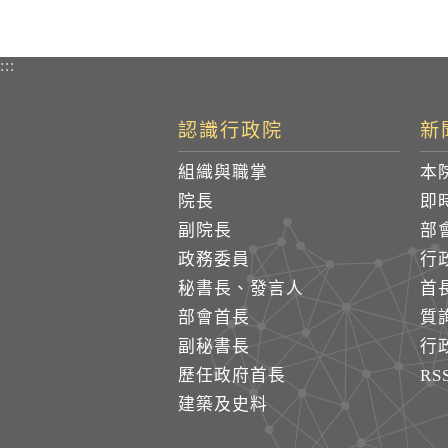
:::
認識行政院
新
組織與職掌
本
院長
即
副院長
部
政務委員
行
秘書長、發言人
首
部會首長
質
副秘書長
行
歷任政府首長
R
建築及史料