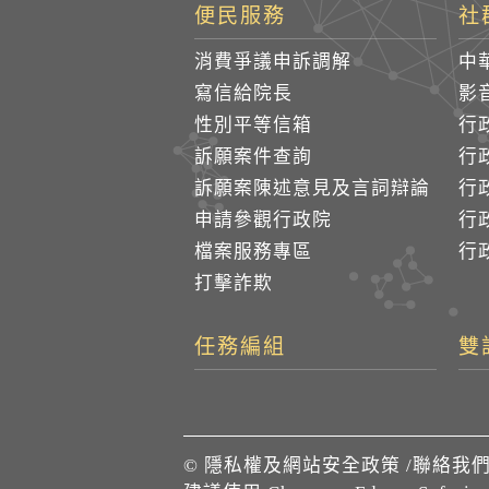
便民服務
社
消費爭議申訴調解
中
寫信給院長
影
性別平等信箱
行
訴願案件查詢
行
訴願案陳述意見及言詞辯論
行
申請參觀行政院
行政
檔案服務專區
行政
打擊詐欺
任務編組
雙
©
隱私權及網站安全政策
/
聯絡我