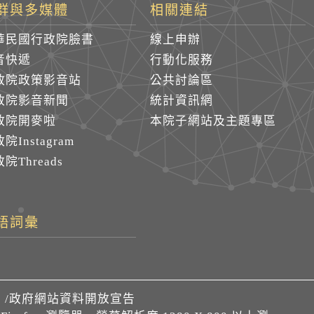
群與多媒體
相關連結
華民國行政院臉書
線上申辦
音快遞
行動化服務
政院政策影音站
公共討論區
政院影音新聞
統計資訊網
政院開麥啦
本院子網站及主題專區
院Instagram
院Threads
語詞彙
們
/
政府網站資料開放宣告