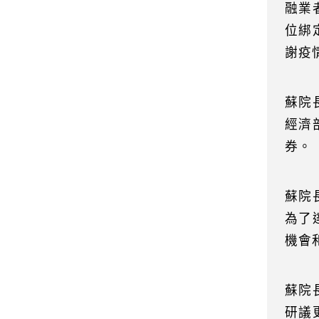
融業
位綁
謝疫
蘇院
經濟
券。
蘇院
為了
機會
蘇院
研議