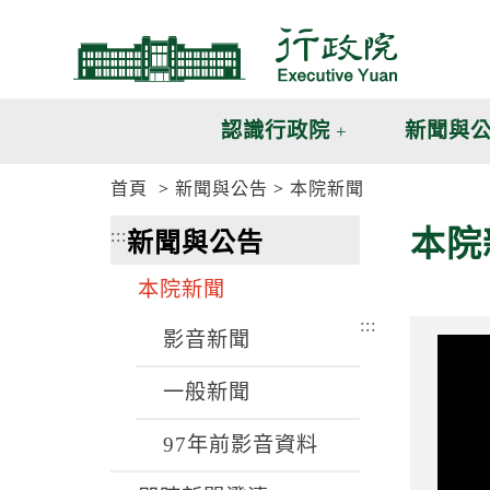
跳
跳
到
到
主
主
要
要
內
內
認識行政院
新聞與
容
容
區
區
首頁
新聞與公告
本院新聞
塊
塊
G
本院
:::
新聞與公告
o
T
o
本院新聞
C
e
:::
n
影音新聞
t
e
一般新聞
r
b
l
97年前影音資料
o
c