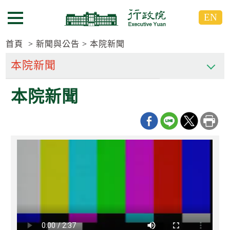
跳
跳
EN
到
到
選單按鈕
主
主
要
要
首頁
新聞與公告
本院新聞
內
內
容
容
區
區
本院新聞
塊
塊
G
o
T
o
C
e
n
t
e
r
b
l
o
c