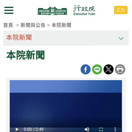
跳
跳
EN
到
到
選單按鈕
主
主
要
要
首頁
新聞與公告
本院新聞
內
內
容
容
區
區
本院新聞
塊
塊
G
o
T
o
C
e
n
t
e
r
b
l
o
c