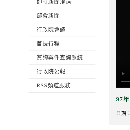
k
即時新聞澄清
部會新聞
行政院會議
首長行程
質詢案件查詢系統
行政院公報
RSS頻道服務
97
日期：0