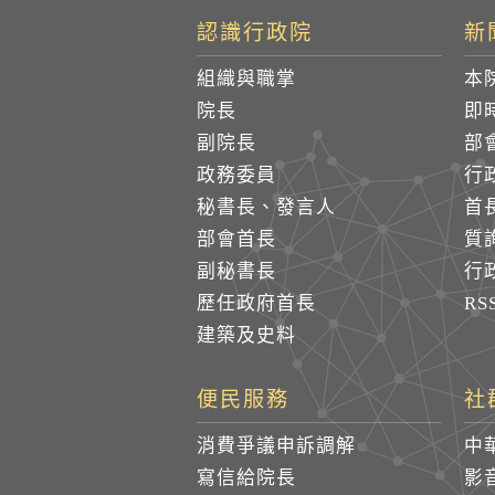
認識行政院
新
組織與職掌
本
院長
即
副院長
部
政務委員
行
秘書長、發言人
首
部會首長
質
副秘書長
行
歷任政府首長
R
建築及史料
便民服務
社
消費爭議申訴調解
中
寫信給院長
影