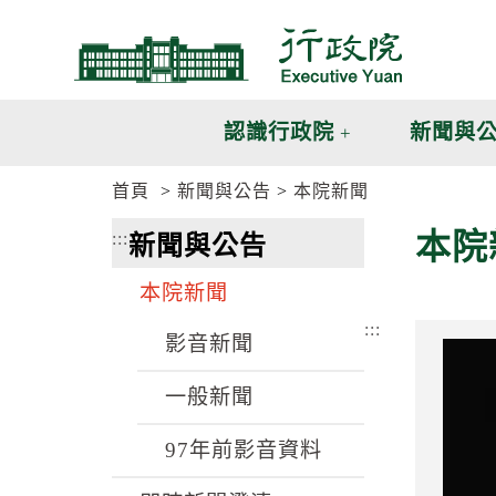
跳
跳
到
到
主
主
要
要
內
內
認識行政院
新聞與
容
容
區
區
首頁
新聞與公告
本院新聞
塊
塊
G
本院
:::
新聞與公告
o
T
o
本院新聞
C
e
:::
n
影音新聞
t
e
一般新聞
r
b
l
97年前影音資料
o
c