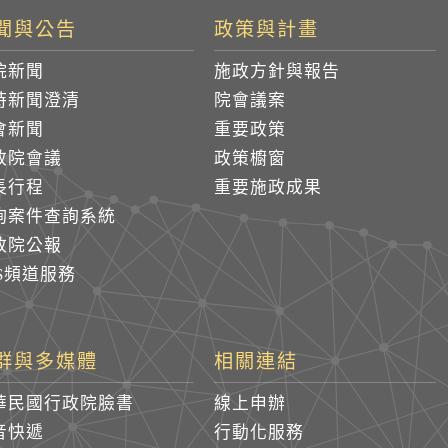
聞與公告
政策與計畫
院新聞
施政方針與報告
時新聞澄清
院會議案
會新聞
重要政策
政院會議
政策櫥窗
長行程
重要施政成果
詢案件查詢系統
政院公報
SS頻道服務
群與多媒體
相關連結
華民國行政院臉書
線上申辦
音快遞
行動化服務