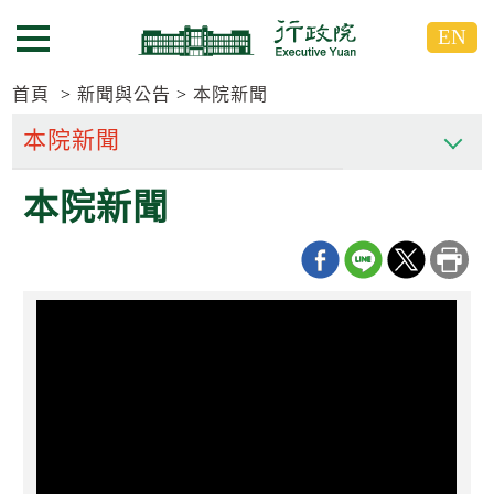
跳
跳
EN
到
到
選單按鈕
主
主
要
要
首頁
新聞與公告
本院新聞
內
內
容
容
區
區
本院新聞
塊
塊
G
o
T
o
C
e
n
t
e
r
b
l
o
c