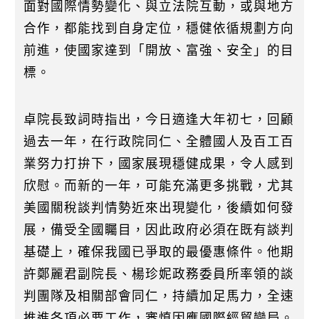
面對國際情勢變化、與立法院互動，或與地方
合作，都能找到自身定位，穩健依循規劃方向
前進，使國家達到「開放、富強、安全」的目
標。
卓院長致詞時指出，今日適逢大年初七，回顧
過去一年，在行政院同仁、全體國人及百工百
業努力打拚下，國家展現穩健成果，令人感到
欣慰。而新的一年，可能充滿更多挑戰，尤其
美國關稅談判情勢近來出現變化，後續如何發
展，備受全國矚目，因此政府必須在既有談判
基礎上，確保我國已爭取的最優惠條件。他期
許鄭麗君副院長、楊珍妮政務委員所率領的談
判團隊及相關部會同仁，持續加足馬力，全速
推進各項必要工作，審慎因應國際經貿變局。