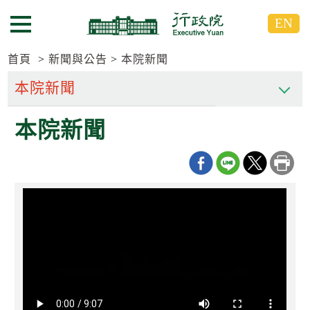
跳
跳
EN
到
到
選單按鈕
主
主
要
要
首頁
新聞與公告
本院新聞
內
內
容
容
區
區
本院新聞
塊
塊
G
o
T
o
C
e
n
t
e
r
b
l
o
c