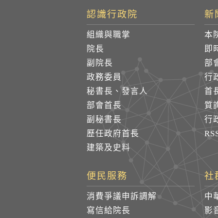
認識行政院
新
組織與職掌
本
院長
即
副院長
部
政務委員
行
秘書長、發言人
首
部會首長
質
副秘書長
行
歷任政府首長
R
建築及史料
便民服務
社
消費爭議申訴調解
中
寫信給院長
影