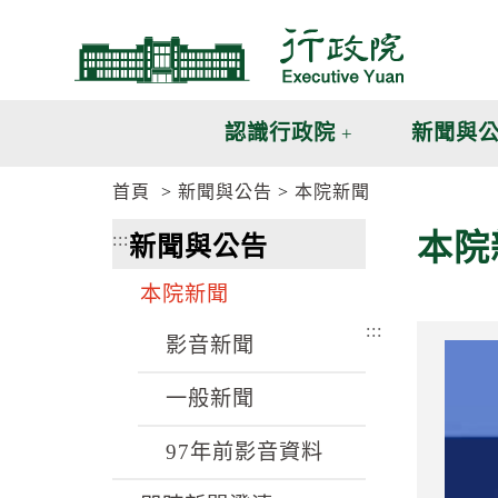
跳
跳
到
到
主
主
要
要
內
內
認識行政院
新聞與
容
容
區
區
首頁
新聞與公告
本院新聞
塊
塊
G
本院
:::
新聞與公告
o
T
o
本院新聞
C
e
:::
n
影音新聞
t
e
一般新聞
r
b
l
97年前影音資料
o
c