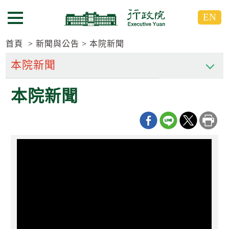
跳
跳
EN
到
到
選單按鈕
主
主
要
要
首頁
新聞與公告
本院新聞
內
內
容
容
區
區
本院新聞
塊
塊
G
o
T
o
C
e
n
t
e
r
b
l
o
c