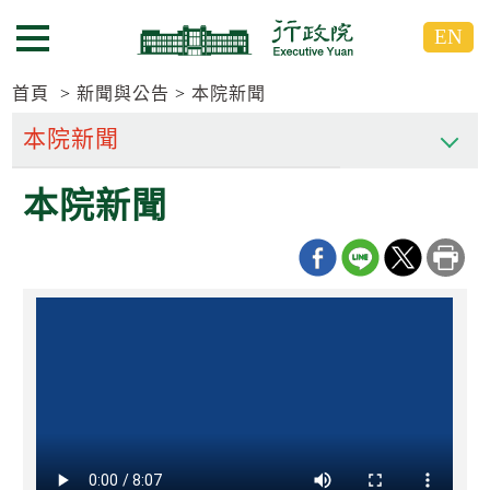
跳
跳
EN
到
到
選單按鈕
主
主
要
要
首頁
新聞與公告
本院新聞
內
內
容
容
區
區
本院新聞
塊
塊
G
o
T
o
C
e
n
t
e
r
b
l
o
c