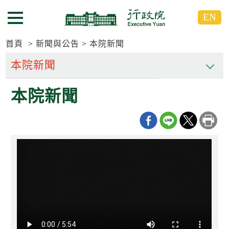
跳
跳
EN
到
到
選單按鈕
主
主
要
要
首頁
新聞與公告
本院新聞
內
內
容
容
區
區
本院新聞
塊
塊
G
o
T
o
C
e
n
t
e
r
b
l
o
c