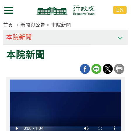
跳
跳
EN
到
到
選單按鈕
主
主
要
要
首頁
新聞與公告
本院新聞
內
內
容
容
區
區
本院新聞
塊
塊
G
o
T
o
C
e
n
t
e
r
b
l
o
c