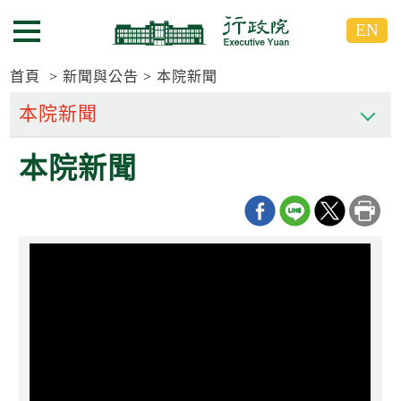
跳
跳
EN
到
到
選單按鈕
主
主
要
要
首頁
新聞與公告
本院新聞
內
內
容
容
區
區
本院新聞
塊
塊
G
o
T
o
C
e
n
t
e
r
b
l
o
c