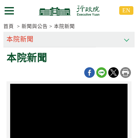
跳
跳
EN
到
到
選單按鈕
主
主
要
要
首頁
新聞與公告
本院新聞
內
內
容
容
區
區
本院新聞
塊
塊
G
o
T
o
C
e
n
t
e
r
b
l
o
c