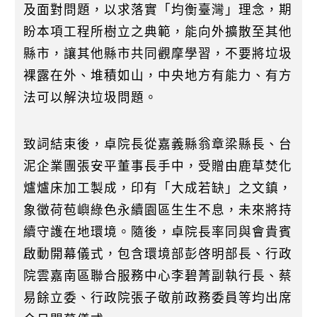
及面對問題，以求落實「均衡臺灣」理念，期
盼本項工程所樹立之典範，能向外擴散至其他
縣市，讓其他縣市共同觀摩學習，不要將垃圾
裸露在外、堆積如山，中央地方有能力、有方
法可以解決垃圾問題。
致詞結束後，卓院長從嘉義縣翁章梁縣長、台
泥企業團張安平董事長手中，受贈由鹿草焚化
爐爐床加工製成，印有「大成若缺」之文鎮，
象徵荷苞嶼綠色永續園區生生不息，未來將持
續守護在地環境。隨後，卓院長率同與會貴賓
啟動開幕儀式，包含環境部彭啓明部長、行政
院雲嘉南區聯合服務中心李碧菁副執行長、蔡
易餘立委、行政院張子敬前政務委員等均出席