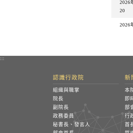
20
20
20
:::
認識行政院
新
組織與職掌
本
院長
即
副院長
部
政務委員
行
秘書長、發言人
首