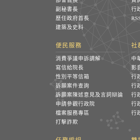
部會首長
質
副秘書長
行
歷任政府首長
R
建築及史料
便民服務
社
消費爭議申訴調解
中
寫信給院長
影
性別平等信箱
行
訴願案件查詢
行
訴願案陳述意見及言詞辯論
行
申請參觀行政院
行政
檔案服務專區
行政
打擊詐欺