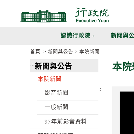
跳
跳
到
到
主
主
要
要
內
內
認識行政院
新聞與
容
容
區
區
首頁
新聞與公告
本院新聞
塊
塊
G
本院
:::
新聞與公告
o
T
o
本院新聞
C
e
:::
n
影音新聞
t
e
一般新聞
r
b
l
97年前影音資料
o
c