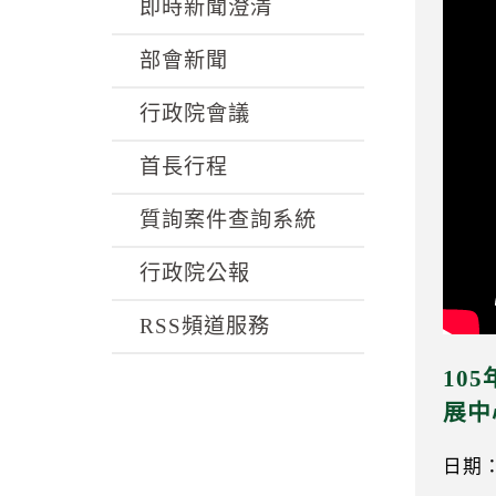
k
即時新聞澄清
部會新聞
行政院會議
首長行程
質詢案件查詢系統
行政院公報
RSS頻道服務
10
展中
日期：1