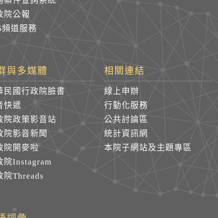
詢案件查詢系統
政院公報
SS頻道服務
群與多媒體
相關連結
華民國行政院臉書
線上申辦
音快遞
行動化服務
政院政策影音站
公共討論區
政院影音新聞
統計資訊網
政院開麥啦
本院子網站及主題專區
院Instagram
院Threads