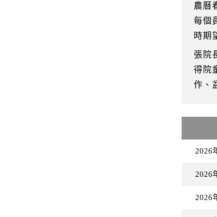
農曆
每個
時期
張院
得院
作、
202
202
202