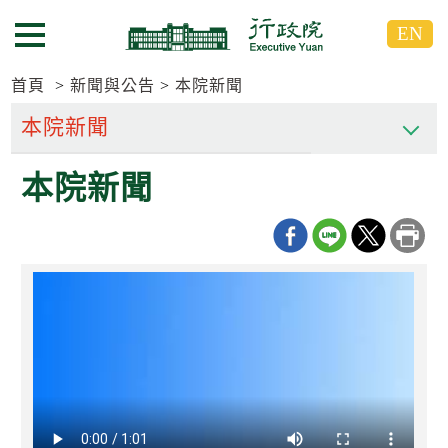
跳
跳
EN
到
到
選單按鈕
主
主
要
要
首頁
新聞與公告
本院新聞
內
內
容
容
區
區
本院新聞
塊
塊
G
o
T
o
C
e
n
t
e
r
b
l
o
c