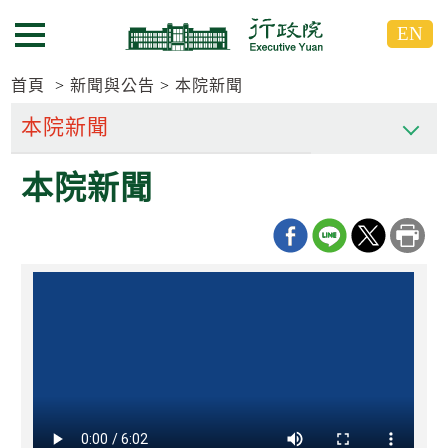
跳
跳
EN
到
到
選單按鈕
主
主
要
要
首頁
新聞與公告
本院新聞
內
內
容
容
區
區
本院新聞
塊
塊
G
o
T
o
C
e
n
t
e
r
b
l
o
c