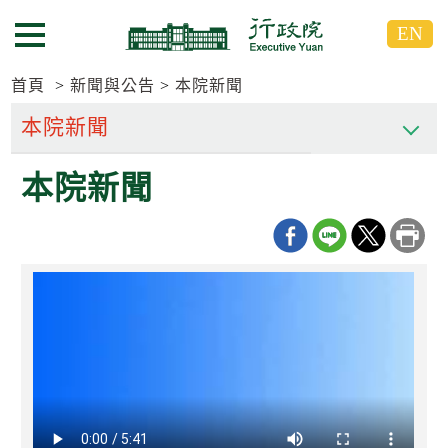
跳
跳
EN
到
到
選單按鈕
主
主
要
要
首頁
新聞與公告
本院新聞
內
內
容
容
區
區
本院新聞
塊
塊
G
o
T
o
C
e
n
t
e
r
b
l
o
c