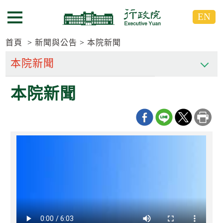
跳
跳
EN
到
到
選單按鈕
主
主
要
要
首頁
新聞與公告
本院新聞
內
內
容
容
區
區
本院新聞
塊
塊
G
o
T
o
C
e
n
t
e
r
b
l
o
c