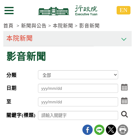
跳
跳
EN
到
到
選單按鈕
主
主
要
要
首頁
新聞與公告
本院新聞
影音新聞
內
內
容
容
區
區
影音新聞
塊
塊
G
o
T
分類
o
C
點
e
日期
擊
n
選
t
點
至
擇
e
擊
日
r
選
搜
期
b
關鍵字(標題)
擇
尋
l
起
日
o
日
期
c
迄