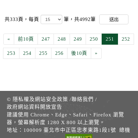
共333頁，
每頁
筆，共4992筆
送出
«
前10頁
247
248
249
250
251
252
253
254
255
256
後10頁
»
©
隱私權及網站安全政策
/
聯絡我們
/
政府網站資料開放宣告
建議使用 Chrome、Edge、Safari、Firefox 瀏覽
器，螢幕解析度 1280 X 800 以上瀏覽。
地址：100009 臺北市中正區忠孝東路1段1號 總機