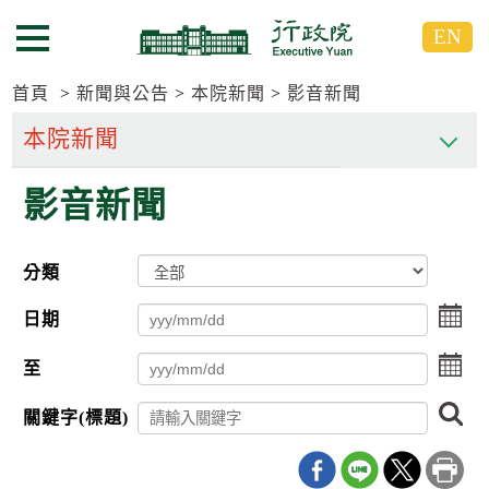
跳
跳
EN
到
到
選單按鈕
主
主
要
要
首頁
新聞與公告
本院新聞
影音新聞
內
內
容
容
區
區
影音新聞
塊
塊
G
o
T
分類
o
C
點
e
日期
擊
n
選
t
點
至
擇
e
擊
日
r
選
搜
期
b
關鍵字(標題)
擇
尋
l
起
日
o
日
期
c
迄