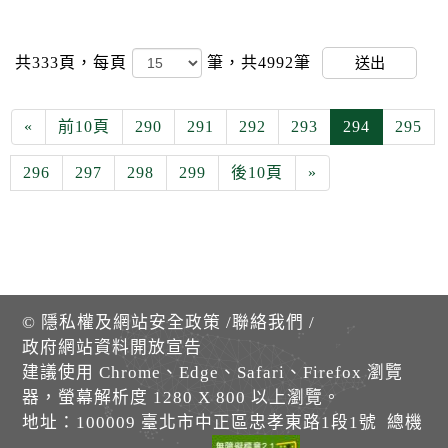
共333頁，
每頁
筆，共4992筆
送出
«
前10頁
290
291
292
293
294
295
296
297
298
299
後10頁
»
©
隱私權及網站安全政策
/
聯絡我們
/
政府網站資料開放宣告
建議使用 Chrome、Edge、Safari、Firefox 瀏覽
器，螢幕解析度 1280 X 800 以上瀏覽。
地址：100009 臺北市中正區忠孝東路1段1號 總機