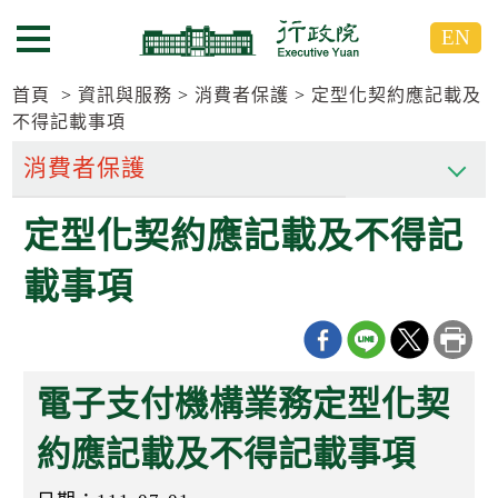
跳
跳
EN
到
到
選單按鈕
主
主
要
要
首頁
資訊與服務
消費者保護
定型化契約應記載及
內
內
不得記載事項
容
容
區
區
塊
塊
G
定型化契約應記載及不得記
o
T
載事項
o
C
e
n
t
e
電子支付機構業務定型化契
r
b
l
約應記載及不得記載事項
o
c