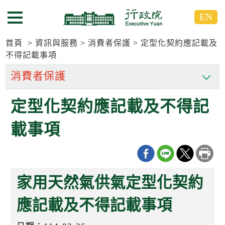
跳
跳
EN
到
到
選單按鈕
主
主
要
要
首頁
資訊與服務
消費者保護
定型化契約應記載及
內
內
不得記載事項
容
容
區
區
塊
塊
G
定型化契約應記載及不得記
o
T
載事項
o
C
e
n
t
e
家用天然氣供氣定型化契約
r
b
l
應記載及不得記載事項
o
c