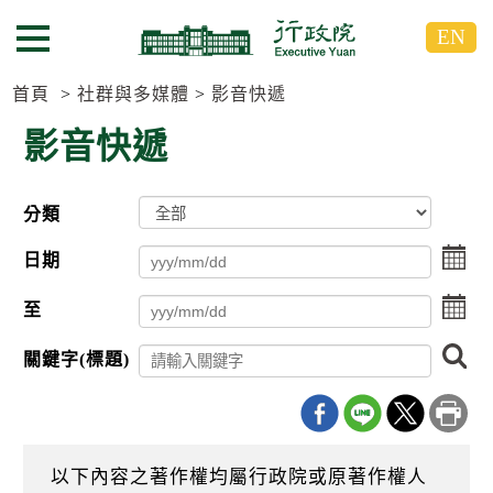
跳
跳
EN
到
到
選單按鈕
主
主
要
要
首頁
社群與多媒體
影音快遞
內
內
影音快遞
容
容
區
區
塊
塊
分類
G
o
點
T
日期
擊
o
選
C
點
至
擇
e
擊
日
n
選
搜
期
t
關鍵字(標題)
擇
尋
起
e
日
r
日
期
b
迄
l
日
o
以下內容之著作權均屬行政院或原著作權人
c