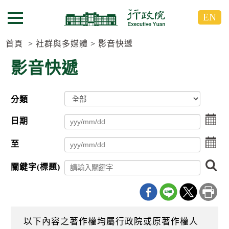
跳
跳
EN
到
到
選單按鈕
主
主
要
要
首頁
社群與多媒體
影音快遞
內
內
影音快遞
容
容
區
區
塊
塊
分類
G
o
點
T
日期
擊
o
選
C
點
至
擇
e
擊
日
n
選
搜
期
t
關鍵字(標題)
擇
尋
起
e
日
r
日
期
b
迄
l
日
o
以下內容之著作權均屬行政院或原著作權人
c