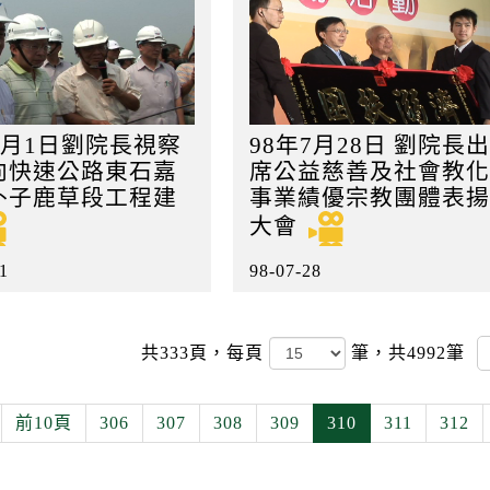
8月1日劉院長視察
98年7月28日 劉院長出
向快速公路東石嘉
席公益慈善及社會教化
朴子鹿草段工程建
事業績優宗教團體表揚
大會
1
98-07-28
共333頁，
每頁
筆，共4992筆
前10頁
306
307
308
309
310
311
312