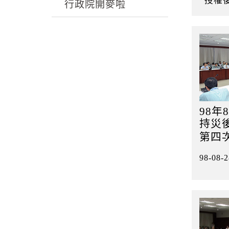
授權
k
行政院開麥啦
98年
持災
第四
98-08-2