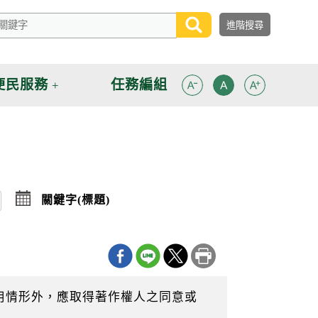
便民服務
任務編組
點
關鍵字(標題)
擊
選
擇
日
期
迄
日
用情形外，應取得著作權人之同意或