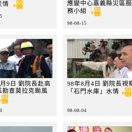
應變中心嘉義縣災區服
災情
務小組
5
98-08-15
8月9日 劉院長赴高
98年8月4日 劉院長視
區勘查莫拉克颱風
「石門水庫」水情
0
98-08-04