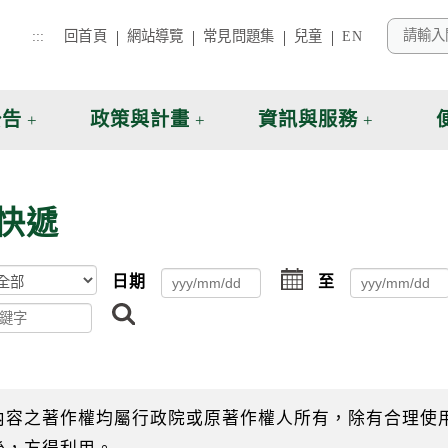
:::
回首頁
網站導覽
常見問題集
兒童
EN
公告
政策與計畫
資訊與服務
快遞
點
日期
至
擊
搜
選
尋
擇
日
期
起
日
內容之著作權均屬行政院或原著作權人所有，除有合理使