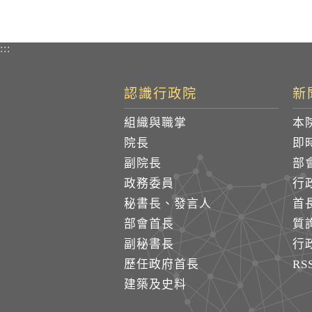
:::
認識行政院
新
組織與職掌
本
院長
即
副院長
部
政務委員
行
秘書長、發言人
首
部會首長
質
副秘書長
行
歷任政府首長
R
建築及史料