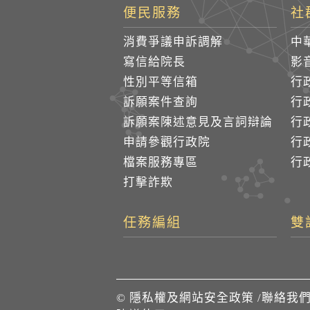
便民服務
社
消費爭議申訴調解
中
寫信給院長
影
性別平等信箱
行
訴願案件查詢
行
訴願案陳述意見及言詞辯論
行
申請參觀行政院
行政
檔案服務專區
行政
打擊詐欺
任務編組
雙
©
隱私權及網站安全政策
/
聯絡我