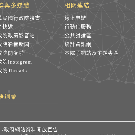
群與多媒體
相關連結
華民國行政院臉書
線上申辦
音快遞
行動化服務
政院政策影音站
公共討論區
政院影音新聞
統計資訊網
政院開麥啦
本院子網站及主題專區
院Instagram
院Threads
語詞彙
們
/
政府網站資料開放宣告