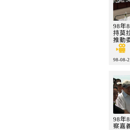
98年
持莫
推動
98-08-2
98年
察嘉