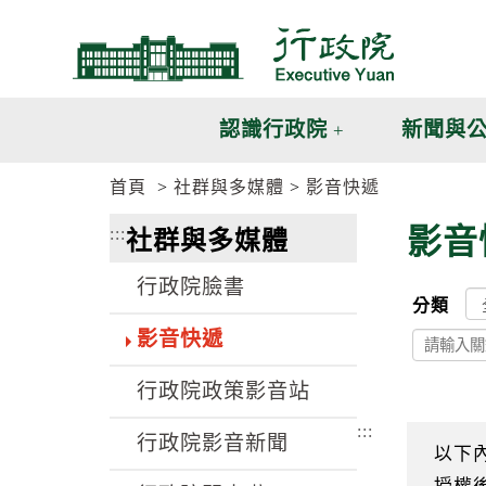
跳
跳
到
到
主
主
要
要
內
內
認識行政院
新聞與
容
容
區
區
首頁
社群與多媒體
影音快遞
塊
塊
G
影音
:::
社群與多媒體
o
T
o
行政院臉書
C
分類
e
n
影音快遞
t
e
行政院政策影音站
r
b
:::
l
行政院影音新聞
o
以下
c