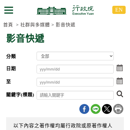
跳
跳
EN
到
到
選單按鈕
主
主
要
要
首頁
社群與多媒體
影音快遞
內
內
影音快遞
容
容
區
區
塊
塊
分類
G
o
點
T
日期
擊
o
選
C
點
至
擇
e
擊
日
n
選
搜
期
t
關鍵字(標題)
擇
尋
起
e
日
r
日
期
b
迄
l
日
o
以下內容之著作權均屬行政院或原著作權人
c