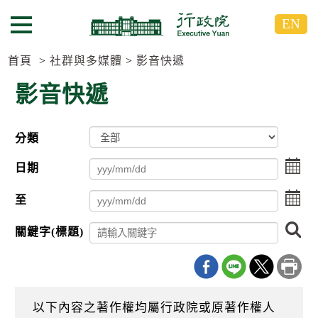
跳
跳
EN
到
到
選單按鈕
主
主
要
要
首頁
社群與多媒體
影音快遞
內
內
影音快遞
容
容
區
區
塊
塊
分類
G
o
點
T
日期
擊
o
選
C
點
至
擇
e
擊
日
n
選
搜
期
t
關鍵字(標題)
擇
尋
起
e
日
r
日
期
b
迄
l
日
o
以下內容之著作權均屬行政院或原著作權人
c