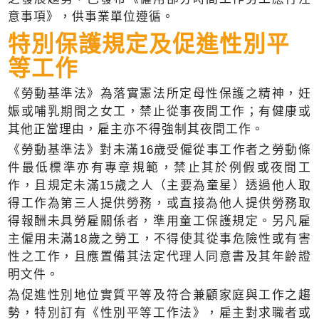
意事項》，供事業單位遵循。
特別保護規定及促進性別平
等工作
《勞動基準法》為落實憲法所定母性保護之精神，妊
娠或哺乳期間之女工，禁止從事夜間工作；有健康或
其他正當理由，雇主亦不得強制其夜間工作。
《勞動基準法》對未滿16歲受僱從事工作者之勞動條
件最低標準亦有專章規範，禁止其於例假或夜間工
作，且規定未滿15歲之人（主要為童星）透過他人取
得工作為第三人提供勞務，或直接為他人提供勞務取
得報酬未具勞雇關係者，準用童工保護規定。另凡雇
主僱用未滿18歲之勞工，不得使其從事危險性或有害
性之工作，且應置備其法定代理人同意書及其年齡證
明文件。
為促進性別地位實質平等及符合兼顧家庭與工作之趨
勢，特別訂有《性別平等工作法》，雇主對求職者或