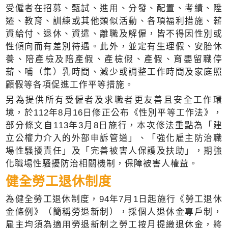
受僱者在招募、甄試、進用、分發、配置、考績、陞
遷、教育、訓練或其他類似活動、各項福利措施、薪
資給付、退休、資遣、離職及解僱，皆不得因性別或
性傾向而有差別待遇。此外，並定有生理假、安胎休
養、陪產檢及陪產假、產檢假、產假、育嬰留職停
薪、哺（集）乳時間、減少或調整工作時間及家庭照
顧假等各項促進工作平等措施。
另為提供所有受僱者及求職者更友善且安全工作環
境，於112年8月16日修正公布《性別平等工作法》，
部分條文自113年3月8日施行，本次修法重點為「建
立公權力介入的外部申訴管道」、「強化雇主防治職
場性騷擾責任」及「完善被害人保護及扶助」，期強
化職場性騷擾防治相關機制，保障被害人權益。
健全勞工退休制度
為健全勞工退休制度，94年7月1日起施行《勞工退休
金條例》（簡稱勞退新制），採個人退休金專戶制，
雇主均須為適用勞退新制之勞工按月提繳退休金，將