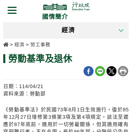
跳
跳
到
到
選單按鈕
國情簡介
主
主
要
要
經濟
內
內
容
容
首頁
經濟
勞工事務
區
區
塊
塊
勞動基準及退休
Go
To
Center
block
日期：114/04/21
資料來源：勞動部
《勞動基準法》於民國73年8月1日生效施行，復於85
年12月27日增修第3條第3項及第4項規定，該法至遲
應於87年底前，適用於一切勞雇關係，但其適用確有
窒礙難行者，不在此限。爰於86年起，分階段公告指