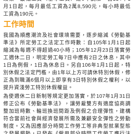
月1日起，每月最低工資為2萬8,590元，每小時最低
工資為190元。
工作時間
我國為順應潮流及社會環境需要，逐步縮減《勞動基
準法》所定勞工之法定工作時數：自105年1月1日起
縮減為每週不得超過40小時；105年12月23日落實勞
工週休二日，明定勞工每7日中應有2日之休息，其中
1日為例假，1日為休息日。另自106年1月1日起，特
別休假之法定門檻，由1年以上方可請休特別休假，修
正為到職滿6個月以上即享有3日特別休假之權利，以
提升資淺勞工特別休假權益。
為使週休二日新制等規定更加落實，於107年1月31日
修正公布《勞動基準法》，讓勞雇雙方有適度協商調
整加班時數、輪班換班間距及例假之合理彈性，建構
符合當前社會與經濟發展所需及兼顧安全彈性之勞動
制度。又為因應部分時間工作勞工等非典型就業型態
之發展趨勢，已發布《僱用部分時間工作勞工應行注