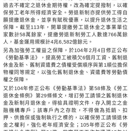
過去不確定之退休金期待權，改為確定提撥制，以確
保勞工老年所得經濟安全。勞退新制亦提供勞工得自
願提繳退休金，並享有賦稅優惠，以提升退休生活之
保障。截至113年，開單提繳勞工退休金之事業單位
家數計58萬餘家，提繳勞退新制勞工人數達766萬餘
人，基金運用規模計4兆6,582億餘元。
另為加強勞工權益之保障，於104年2月4日修正公布
《勞動基準法》，提高勞工被積欠6個月工資、舊制退
休金及新、舊制資遣費之債權受償順序與第1順位擔保
物權同等規定，以強化舊制退休金、資遣費等勞動債
權之保障。
又於104年修正公布《勞動基準法》第58條及《勞工
退休金條例》第29條條文，增訂勞工請領之舊制退休
金及新制月退休金，得檢具證明文件，存入開立之金
融機構專戶；該專戶內之存款，不得做為抵銷、扣
押、供擔保或強制執行之標的，以確保勞工請領退休
金之權利，強化老年經濟安全；105年修正公布《勞