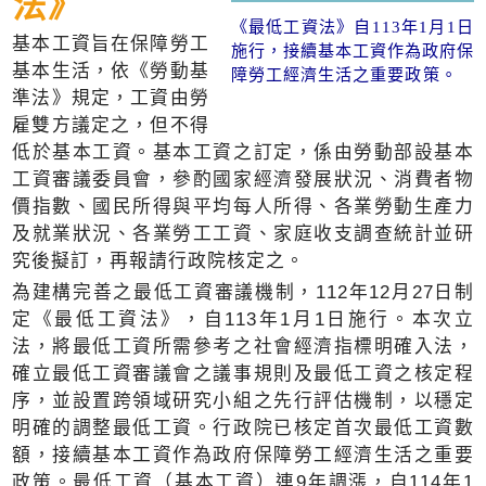
法》
《最低工資法》自113年1月1日
基本工資旨在保障勞工
施行，接續基本工資作為政府保
基本生活，依《勞動基
障勞工經濟生活之重要政策。
準法》規定，工資由勞
雇雙方議定之，但不得
低於基本工資。基本工資之訂定，係由勞動部設基本
工資審議委員會，參酌國家經濟發展狀況、消費者物
價指數、國民所得與平均每人所得、各業勞動生產力
及就業狀況、各業勞工工資、家庭收支調查統計並研
究後擬訂，再報請行政院核定之。
為建構完善之最低工資審議機制，112年12月27日制
定《最低工資法》，自113年1月1日施行。本次立
法，將最低工資所需參考之社會經濟指標明確入法，
確立最低工資審議會之議事規則及最低工資之核定程
序，並設置跨領域研究小組之先行評估機制，以穩定
明確的調整最低工資。行政院已核定首次最低工資數
額，接續基本工資作為政府保障勞工經濟生活之重要
政策。最低工資（基本工資）連9年調漲，自114年1