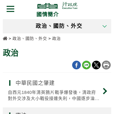
跳
跳
到
到
選單按鈕
國情簡介
主
主
要
要
政治、國防、外交
內
內
容
容
首頁
政治、國防、外交
政治
區
區
塊
塊
政治
Go
To
Center
block
中華民國之肇建
自西元1840年清英鴉片戰爭爆發後，清政府
對外交涉及大小戰役接連失利，中國逐步淪...