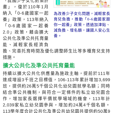
「我國少子女化對策計
畫」，復於110年1月
納入「0-6歲國家一起
為改善少子女化問題，減輕家長
育兒負擔，推動「0-6歲國家跟
養」政策，113年納入
你一起養」政策，透過加津貼、
「0-6歲國家一起養
減負擔、增名額，讓國人安心生
2.0」政策，藉由擴大
養。
公共化及準公共托育量
能、減輕家長經濟負
擔、完善托育時間及優化調整師生比等多種育兒支持
措施。
擴大公共化及準公共托育量能
持續以擴大公共化供應量為施政主軸，提前於111年
達成增設3千班之目標值，106-113年累計增加3,699
班，提供約26萬5千個公共化幼兒園就學名額；同時
結合準公共機制，與符合一定條件的私立幼兒園合
作，增加家長選擇平價就學場域的機會，113年計
2,039家私立幼兒園參與，增加約24萬4千個名額。
113學年度合計公共化及準公共幼兒園共提供約50萬9