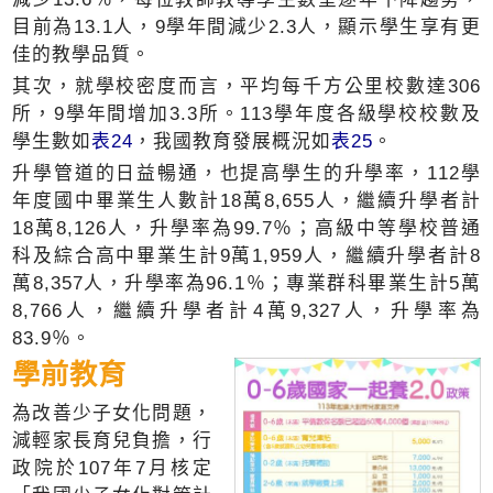
目前為13.1人，9學年間減少2.3人，顯示學生享有更
佳的教學品質。
其次，就學校密度而言，平均每千方公里校數達306
所，9學年間增加3.3所。113學年度各級學校校數及
學生數如
表24
，我國教育發展概況如
表25
。
升學管道的日益暢通，也提高學生的升學率，112學
年度國中畢業生人數計18萬8,655人，繼續升學者計
18萬8,126人，升學率為99.7％；高級中等學校普通
科及綜合高中畢業生計9萬1,959人，繼續升學者計8
萬8,357人，升學率為96.1％；專業群科畢業生計5萬
8,766人，繼續升學者計4萬9,327人，升學率為
83.9％。
學前教育
為改善少子女化問題，
減輕家長育兒負擔，行
政院於107年7月核定