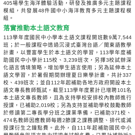
405場學生海洋體驗活動，研發及推廣多元主題課程
模組，共發展48件國中小海洋教育多元主題課程模
組。
落實推動本土語文教育
113學年度國民中小學本土語文課程開班數9萬7,544
班；於一般課程中透過沉浸式臺灣台語／閩東語教學
計畫，以豐富學生於本土語文的學習，113學年度補
助國民中小學計115校、3,239班次，另擇3校試辦深
化語言情境策略，增加學生語言使用；另為延伸本土
語文學習，於暑假期間辦理夏日樂學計畫，共計337
校、439班次；並自112年起補助各地方政府開設本土
語文專長教師甄試，截至113學年度累計已增聘101名
本土語文專長教師，且為支持學校安排校內教師進行
授課，已補助2,019校；另為支持並補助學校鼓勵教師
於修讀第二專長學分班之課業準備，已補助371校、
474名教師因應教師每週2節課之課務調整、排代或減
授課衍生之鐘點費。此外，自111年起補助國民中小