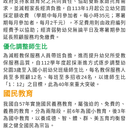
政府支持家庭育兒之共同責任、協助雙薪家庭托育需
求，並減輕家長經濟負擔，自113年1月起公立幼兒園
採定額收費 （學期中每月參加者，每小時35元；寒暑
期每月參加者，每月2千元），不足費用則由政府編列
經費予以協助；經濟弱勢幼兒無論平日及寒暑期參加
延長照顧服務均免繳費。
優化調整師生比
為減輕教保服務人員帶班負擔，進而提升幼兒所受教
保服務品質，自112學年度起採漸進方式逐步調整幼
兒園3歲至入國小前幼兒班級師生比，每名教保服務人
員至多照顧12名、每班至多招收24名，以達師生比
「1：12」之目標，此為40年來重大突破。
國民教育
我國自57年實施國民義務教育，屬強迫的、免費的、
義務的教育，分為兩階段，前6年為國小教育，後3年
為國中教育，以養成德、智、體、群、美五育均衡發
展之健全國民為宗旨。