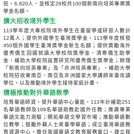
班，6,820人，並核定29校共100個新南向培英專案獎
學金名額。
擴大招收境外學生
113學年度大專校院境外學生在臺留學或研習人數計
12萬人；提供外國學生臺灣獎學金，113學年度核發
450個外國學生臺灣獎學金新生名額；提供獎勵海外
優秀僑生回國就讀大學校院獎學金、清寒僑生助學
金，補助大學校院設置研究所優秀僑生獎學金；辦理
「新南向培英專案」及「非洲培英專案」，補助大學
校院招收東南亞、南亞及非洲國家大學講師來臺攻讀
學位，以及推動境外學生接待家庭計畫。
積極推動對外華語教學
培育華語師資，提升華語中心量能，113年計補助251
名華語教師及109名華語助教赴國外任教；推廣專業
華語文能力測驗；開拓華語文學習市場；推動華語數
位教學；鼓勵外籍人士來臺學華語；成立臺灣華語教
育資源中心，擔任我國華語文教育服務窗口，建立我