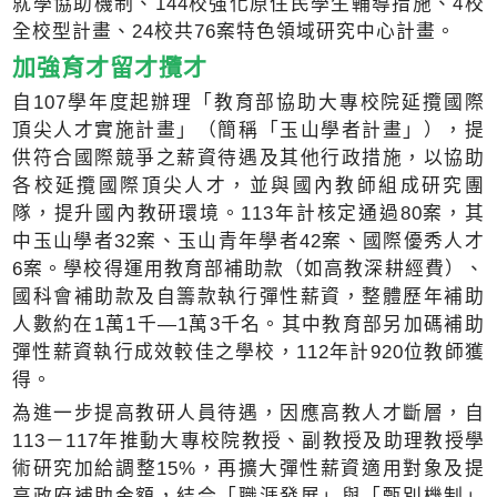
就學協助機制、144校強化原住民學生輔導措施、4校
全校型計畫、24校共76案特色領域研究中心計畫。
加強育才留才攬才
自107學年度起辦理「教育部協助大專校院延攬國際
頂尖人才實施計畫」（簡稱「玉山學者計畫」），提
供符合國際競爭之薪資待遇及其他行政措施，以協助
各校延攬國際頂尖人才，並與國內教師組成研究團
隊，提升國內教研環境。113年計核定通過80案，其
中玉山學者32案、玉山青年學者42案、國際優秀人才
6案。學校得運用教育部補助款（如高教深耕經費）、
國科會補助款及自籌款執行彈性薪資，整體歷年補助
人數約在1萬1千—1萬3千名。其中教育部另加碼補助
彈性薪資執行成效較佳之學校，112年計920位教師獲
得。
為進一步提高教研人員待遇，因應高教人才斷層，自
113－117年推動大專校院教授、副教授及助理教授學
術研究加給調整15%，再擴大彈性薪資適用對象及提
高政府補助金額，結合「職涯發展」與「甄別機制」