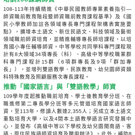
108-113年持續精進《中華民國教師專業素養指引—
師資職前教育階段暨師資職前教育課程基準》及《國
民小學教師加註各領域專長專門課程架構表實施要
點》，擴增本土語文、新住民語文、科技領域及藝術
領域職前師資培育，並精進輔導專長師培課程，以培
育國小專任輔導師資。中等學校共同學科專門課程現
計有8大領域34項專長（科）、高級中等學校職業群
科專門課程計15群（6項群專長及9項「群加專
長」），並增列雙語教學、民族教育、幼兒園師資類
科特殊教育及照顧服務次專長課程。
推動「國家語言」與「雙語教學」師資
109學年度起推動職前培育、學士後教育學分班、在
職進修第二專長學分班等多元管道培育國家語言師
資，至113年，修讀人數達2,355人；另成立本土語文
重點培育大學，以及4間本土語教學語言研究發展中
心，並發布《高級中等以下學校及幼兒園閩南語、客
語、原住民族語師資培育及聘用辦法》。此外，補助8