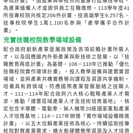
學院計畫」，由產業與學校共同量身打造專班學程，
為產業儲備人才或提供員工在職進修。113學年度41
所技專校院共核定206件計畫，技高端學生9,257名，
技專校院學生1萬1,100名參與「產學攜手合作計
畫」。
充實技職校院教學場域設備
配合政府創新產業發展政策及各項前瞻計畫所需人
才，以及因應國內外新產業與新技術之發展，以「技
職教育再造計畫」為基礎，106－110年已推動「優化
技職校院實作環境計畫」，投入教學設備與建置實習
場域，並與產業共構實務導向課程及資源共享機制，
培養具有跨領域、符應國際產業發展脈絡之技職人
才。111－114年配合政府六大核心戰略產業人才需
求，推動「建置區域產業人才及技術培育基地」，核
定包含半導體、電動車、無人機等20座國家重點產業
人才培育基地；114－117年辦理「實作場域設備精進
計畫」，以五大信賴產業技術為核心，持續協助技專
校院對教產業需求，擴大軟硬體教學資源及人才培育