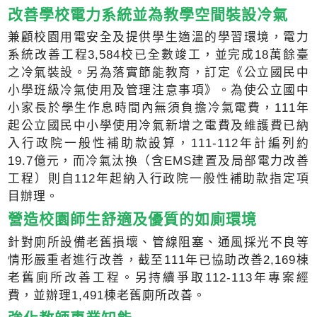
改善學校電力系統並為教學空間裝設冷氣
兼顧校園用電安全及提供學生適溫的學習環境，電力
系統改善工程3,584校已全數竣工，並完成18萬餘臺
之冷氣裝設。另為落實節能教育，訂定《公立國民中
小學班級冷氣使用及管理注意事項》。為使公立國中
小家長於學生作息時間內無須負擔冷氣電費，111年
起公立國民中小學使用冷氣新增之電費及維護費已納
入行政院一般性補助款設算，111-112年計編列約
19.7億元，而冷氣汰換（含EMS建置及局部電力改善
工程）則自112年起納入行政院一般性補助款指定項
目辦理。
營造校園師生舒適及優質的如廁環境
針對廁所設備老舊損壞、管線阻塞、通風採光不良等
情形嚴重者進行改善，截至111年已協助改善2,169棟
老舊廁所改善工程。另持續爭取112-113年專案經
費，並辦理1,491棟老舊廁所改善。