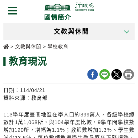
跳
跳
到
到
選單按鈕
國情簡介
主
主
要
要
文教與休閒
內
內
容
容
首頁
文教與休閒
學校教育
區
區
塊
塊
教育現況
Go
To
Center
block
日期：114/04/21
資料來源：教育部
113學年度臺閩地區在學人口約399萬人，各級學校總
數計1萬1,068所，與104學年度比較，9學年間學校數
增加120所，增幅為1.1％；教師數增加1.3％、學生數
減少13.6％，每位教師教導學生數呈逐年下降趨勢，