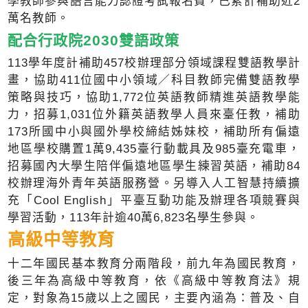
學教師參與語言能力認證考試報名費，已累計補助近2
萬名教師。
配合行政院2030雙語政策
113學年度計補助457校辦理部分領域課程雙語教學計
畫，協助411位國中小領域／科目教師完備雙語教學
策略與技巧，協助1,772位英語教師精進英語教學能
力，招募1,031位外籍英語教學人員來臺任教，補助
173所國中小與國外學校締結姊妹校，補助所有偏遠
地區學校購置1萬9,435臺行動載具及985臺充電車，
招募國內大學生陪伴偏遠地區學生練習英語，補助84
校辦理海外青年英語服務營。另導入人工智慧持續擴
充「Cool English」平臺互動功能及辦理各項競賽與
學習活動，113年計逾40萬6,823名學生參與。
高級中等教育
十二年國民基本教育分兩階段，前九年為國民教育，
後三年為高級中等教育，依《高級中等教育法》規
定，對象為15歲以上之國民，主要內涵為：普及、自