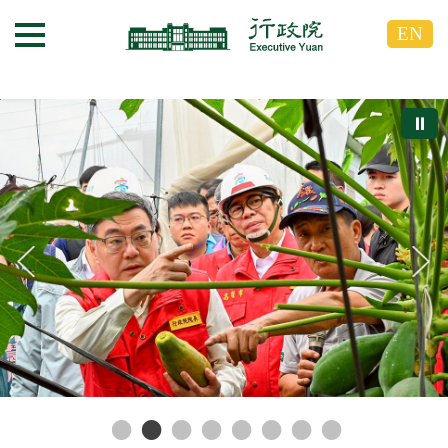
跳
跳
EN
到
到
選單按鈕
主
主
要
要
內
內
⏸
容
容
區
區
塊
塊
G
o
T
o
C
e
n
t
e
r
b
l
o
c