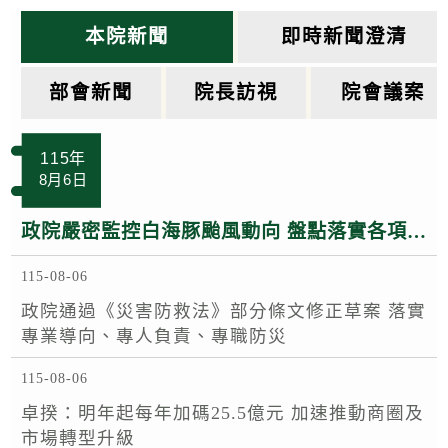
k
本院新聞
即時新聞澄清
部會新聞
院長訪視
院會議案
115年
8月6日
政院嚴密監控白海豚颱風動向 盤點落實各項防救災整備 呼籲民眾注意颱風訊息避免進入山區海域登高災害危險區域
115-08-06
政院通過《災害防救法》部分條文修正草案 落實
專業導向、專人負責、專職防災
115-08-06
卓揆：明年起每年加碼25.5億元 加速推動商圈及
市場轉型升級