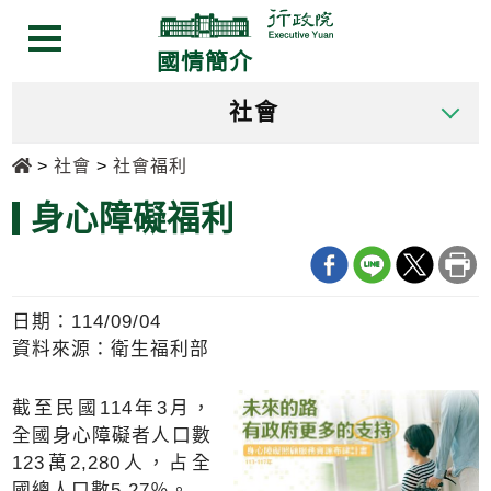
跳
跳
到
到
選單按鈕
國情簡介
主
主
要
要
社會
內
內
容
容
首頁
社會
社會福利
區
區
塊
塊
身心障礙福利
Go
To
Center
block
日期：114/09/04
資料來源：衛生福利部
截至民國114年3月，
全國身心障礙者人口數
123萬2,280人，占全
國總人口數5.27％。