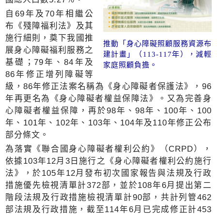
自69年及70年相繼公
布《殘障福利法》及其
施行細則，奠下我國推
推動「身心障礙照顧服務資源布
展身心障礙福利服務之
建計畫」（113-117年），減輕
基礎；79年、84年及
家庭照顧負擔。
86年修正增列障礙等
級，86年修正法案名稱為《身心障礙者保護法》，96
年再更名為《身心障礙者權益保障法》。又為完善身
心障礙者權益保障，再於98年、98年、100年、100
年、101年、102年、103年、104年及110年修正公布
部分條文。
為落實《聯合國身心障礙者權利公約》（CRPD），
依據103年12月3日施行之《身心障礙者權利公約施行
法》，於105年12月發布初次國家報告與法規及行政
措施優先檢視清單計372部，並於108年6月提出第二
階段法規及行政措施檢視清單計90部，共計列管462
部法規及行政措施，截至114年6月已完成修正計453