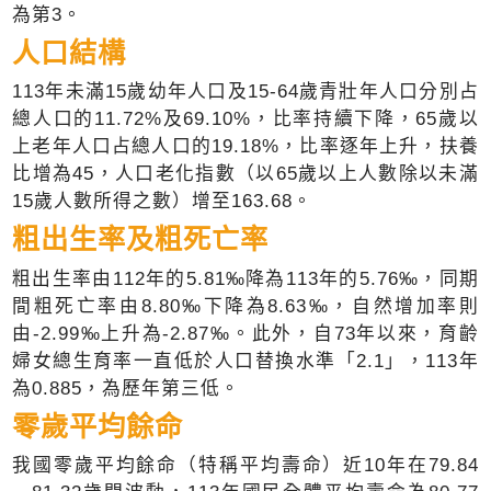
為第3。
人口結構
113年未滿15歲幼年人口及15-64歲青壯年人口分別占
總人口的11.72%及69.10%，比率持續下降，65歲以
上老年人口占總人口的19.18%，比率逐年上升，扶養
比增為45，人口老化指數（以65歲以上人數除以未滿
15歲人數所得之數）增至163.68。
粗出生率及粗死亡率
粗出生率由112年的5.81‰降為113年的5.76‰，同期
間粗死亡率由8.80‰下降為8.63‰，自然增加率則
由-2.99‰上升為-2.87‰。此外，自73年以來，育齡
婦女總生育率一直低於人口替換水準「2.1」，113年
為0.885，為歷年第三低。
零歲平均餘命
我國零歲平均餘命（特稱平均壽命）近10年在79.84