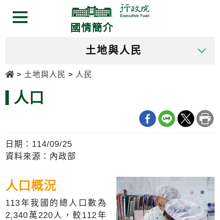
跳
跳
到
到
選單按鈕
國情簡介
主
主
要
要
土地與人民
內
內
容
容
首頁
土地與人民
人民
區
區
塊
塊
人口
Go
To
Center
block
日期：114/09/25
資料來源：內政部
人口概況
113年我國的總人口數為
2,340萬220人，較112年