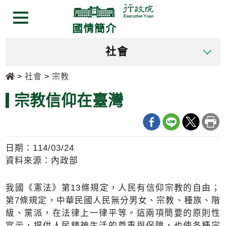
跳
跳
到
到
選單按鈕
國情簡介
主
主
要
要
社會
內
內
容
容
首頁
社會
宗教
區
區
塊
塊
宗教信仰在臺灣
Go
To
Center
block
日期：114/03/24
資料來源：內政部
我國《憲法》第13條規定，人民有信仰宗教的自由；
第7條規定，中華民國人民無分男女、宗教、種族、階
級、黨派，在法律上一律平等。這兩項簡要的原則性
宣示，提供人民精神生活的尊重與保障，也使各種宗