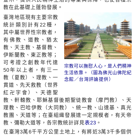
教在此基礎上蓬勃發展。
臺灣地區現有主要宗教
統計類別計有22種，
其中屬世界性宗教者，
有佛教、道教、猶太
教、天主教、基督教、
伊斯蘭教、東正教等；
可考證之創教年代達
宗教可以撫慰人心，是人們精神
50年以上者，有三一
生活依靠。（圖為佛光山佛陀紀
教（夏教）、理教、一
念館／台灣評論提供）
貫道、先天救教（世界
紅卍字會）、天德聖
教、軒轅教、耶穌基督後期聖徒教會（摩門教）、天
理教、巴哈伊教（大同教）、統一教、山達基、真光
教團、天道等；在臺組織發展達一定規模者，有天帝
教、彌勒大道等，各宗教統計詳見
表23
。
在臺灣3萬6千平方公里土地上，有將近3萬3千多個供