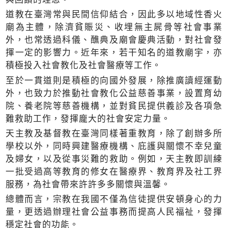
道教在臺灣常與民間信仰結合，因此多以地域性香火
廟為主體，除濟貧賑災、收埋無主屍骨等社會事業
外，也常透過科儀、醮典及廟會慶典活動，對社會發
揮一定的影響力。近年來，若干知名的道教廟宇，亦
積極投入社會教化及社會醫療等工作。
至於一貫道則是積極的向國外發展，除推廣讀經運動
外，也致力於推動社會教化公益慈善事業，設置育幼
院、養老院等慈善機構，並對貧民提供義診及各項急
難救助工作，發揮龐大的社會安定力量。
天主教及基督教在臺灣同樣著重教育，除了創辦多所
學校以外，同時興建醫療機構、庇護與關懷不幸兒童
及婦女，以及從事災難的救助。例如，天主教即訓練
一批受過高等教育的修女在醫療界、教育界及社工界
服務，為社會帶來許許多多關懷與溫馨。
總體而言，宗教在我國不僅為信徒提供安頓身心的力
量，更透過辦理社會公益事務而提高人民福祉，發揮
穩定社會的功能。