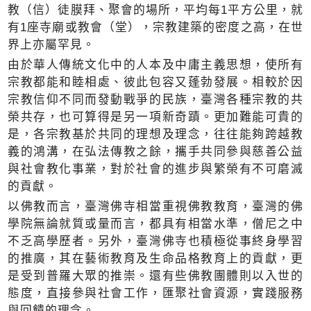
教（信）徒膜拜、聚會的場所，平均每1平方公里，就
有1座寺廟或教會（堂），宗教建築的密度之高，在世
界上亦屬罕見。
由於華人傳統文化中的人本及中庸主義思想，使所有
宗教都能和睦相處、彼此包容又蓬勃發展。相較於因
宗教信仰不同而發動戰爭的民族，臺灣各種宗教的共
榮共存，也可算得是另一項新奇蹟。更加難能可貴的
是，各宗教基於共同的理想及理念，往往能夠跨越教
義的鴻溝，在弘法傳教之餘，攜手共同參與慈善公益
與社會教化事業，對於社會的進步與繁榮有不可磨滅
的貢獻。
以佛教而言，臺灣佛寺相當重視佛教教育，臺灣的佛
學院無論就質或量而言，都具有相當水準，僧尼之中
不乏高學歷者。另外，臺灣佛寺也積極從事終身學習
的推廣，其在藝術教育及生命品格教育上的貢獻，更
是受到普羅大眾的推崇。還有些佛教團體則以入世的
態度，直接參與社會工作，匯聚社會資源，實踐服務
與回饋的理念。